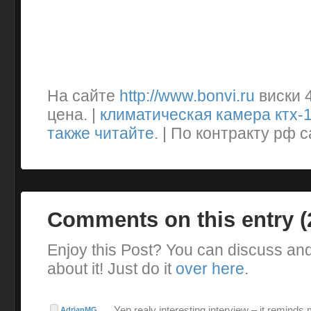
На сайте
http://www.bonvi.ru
виски 
цена. |
климатическая камера ктх-
также читайте
. | По контракту рф 
Comments on this entry 
Enjoy this Post? You can discuss an
about it! Just do it
over here
.
Yep realy interesting interview – it reminds
AdrianMG