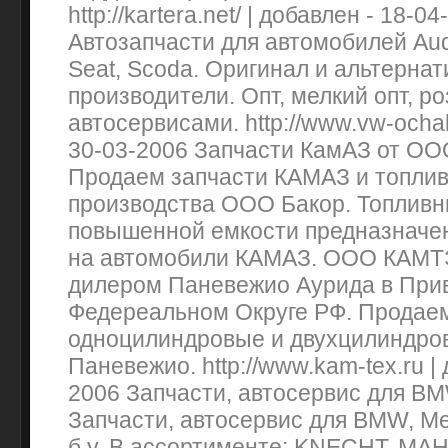
http://kartera.net/ | добавлен - 18-
Автозапчасти для автомобилей Aud
Seat, Scoda. Оригинал и альтерна
производители. Опт, мелкий опт, р
автосервисами. http://www.vw-ochak
30-03-2006 Запчасти КамАЗ от О
Продаем запчасти КАМАЗ и топлив
производства ООО Бакор. Топливн
повышенной емкости предназначен
на автомобили КАМАЗ. ООО КАМТ
дилером Паневежио Аурида в При
Федереальном Округе РФ. Продае
одноцилиндровые и двухцилиндро
Паневежио. http://www.kam-tex.ru | 
2006 Запчасти, автосервис для B
Запчасти, автосервис для BMW, Me
б.у. В ассортименте: KNECHT, MA