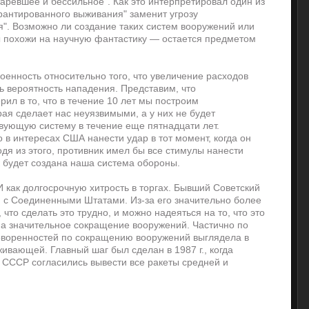
аревшее и бессильное". Как это интерпретировал один из
рантированного выживания" заменит угрозу
я". Возможно ли создание таких систем вооружений или
 похожи на научную фантастику — остается предметом
оенность относительно того, что увеличение расходов
ь вероятность нападения. Представим, что
ил в то, что в течение 10 лет мы построим
ая сделает нас неуязвимыми, а у них не будет
твующую систему в течение еще пятнадцати лет.
о в интересах США нанести удар в тот момент, когда он
одя из этого, противник имел бы все стимулы нанести
к будет создана наша система обороны.
как долгосрочную хитрость в торгах. Бывший Советский
 с Соединенными Штатами. Из-за его значительно более
что сделать это трудно, и можно надеяться на то, что это
 на значительное сокращение вооружений. Частично по
оворенностей по сокращению вооружений выглядела в
ивающей. Главный шаг был сделан в 1987 г., когда
СССР согласились вывести все ракеты средней и