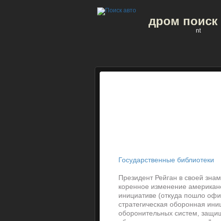
дром поиск
nt
Государственные библиотеки
Президент Рейган в своей знам
коренное изменение американс
инициативе (откуда пошло оф
стратегическая оборонная ини
оборонительных систем, защи