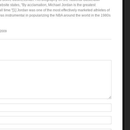
bsite states, "By acclamation, Michael Jordan is the greatest
all time."[1] Jordan was one of the most effectively marketed athletes of
as instrumental in popularizing the NBA around the world in the 1980s
 2009