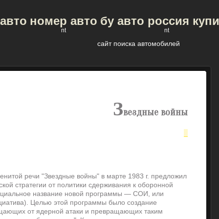
 авто
номер авто
бу авто россия куп
nt
nt
сайт поиска автомобилей
З
вездные войны
енитой речи "Звездные войны" в марте 1983 г. предложил
кой стратегии от политики сдерживания к оборонной
ициальное название новой программы — СОИ, или
циатива). Целью этой программы было создание
щающих от ядерной атаки и превращающих таким