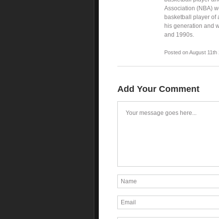
Association (NBA) we
basketball player of 
his generation and w
and 1990s.
Posted on August 11th
Add Your Comment