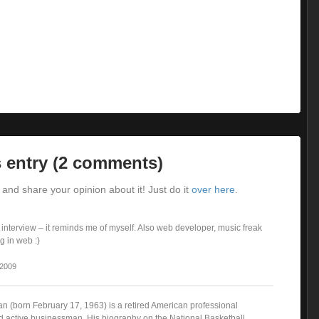
 entry (2 comments)
and share your opinion about it! Just do it
over here
.
 interview – it reminds me of myself. Also web developer, music freak
 in web :)
 2009
an (born February 17, 1963) is a retired American professional
d active businessman. His biography on the National Basketball