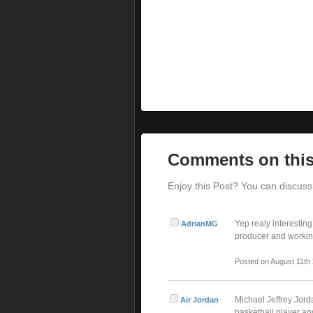
Comments on this
Enjoy this Post? You can discuss 
Yep realy interesting
AdrianMG
producer and working
Posted on August 11th
Michael Jeffrey Jord
Air Jordan
basketball player an