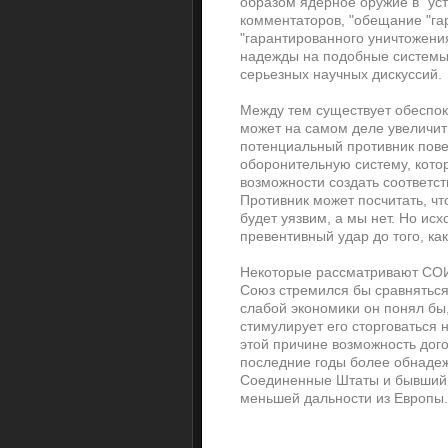
образом ядерное оружие в "уст
комментаторов, "обещание "га
"гарантированного уничтожени
надежды на подобные системы
серьезных научных дискуссий.
Между тем существует обеспок
может на самом деле увеличит
потенциальный противник повер
оборонительную систему, котор
возможности создать соответс
Противник может посчитать, чт
будет уязвим, а мы нет. Но исх
превентивный удар до того, ка
Некоторые рассматривают СОИ 
Союз стремился бы сравняться
слабой экономики он понял бы, 
стимулирует его сторговаться
этой причине возможность дог
последние годы более обнадеж
Соединенные Штаты и бывший 
меньшей дальности из Европы.