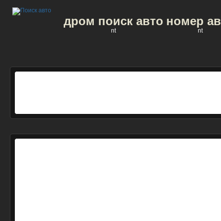
дром поиск авто
номер ав
nt
nt
П
о
авто